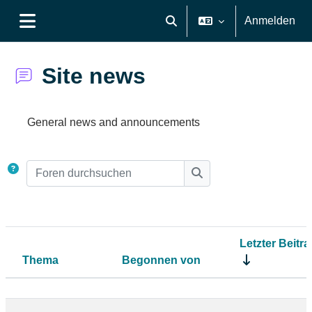
Zum Hauptinhalt
Anmelden
Sucheingabe umschalten
Website-Übersicht
Site news
Abschlussbedingungen
General news and announcements
Foren durchsuchen
Foren durchsuchen
Letzter Beitra
Thema
Begonnen von
Status
Liste der Themen - 7 von 7